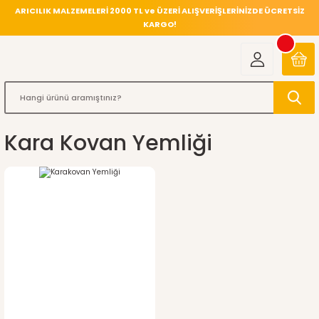
ARICILIK MALZEMELERİ 2000 TL ve ÜZERİ ALIŞVERİŞLERİNİZDE ÜCRETSİZ
KARGO!
Kara Kovan Yemliği