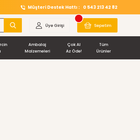
Müşteri Destek Hattı :
0 543 213 42 82
Üye Girişi
Sepetim
rcin
Ambalaj
Çok Al
Tüm
ı
Malzemeleri
Az Öde!
Ürünler