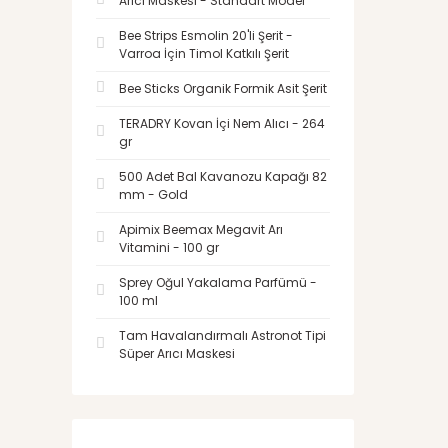
Arıcı Maskesi - Standart Model
Bee Strips Esmolin 20'li Şerit -
Varroa İçin Timol Katkılı Şerit
Bee Sticks Organik Formik Asit Şerit
TERADRY Kovan İçi Nem Alıcı - 264
gr
500 Adet Bal Kavanozu Kapağı 82
mm - Gold
Apimix Beemax Megavit Arı
Vitamini - 100 gr
Sprey Oğul Yakalama Parfümü -
100 ml
Tam Havalandırmalı Astronot Tipi
Süper Arıcı Maskesi