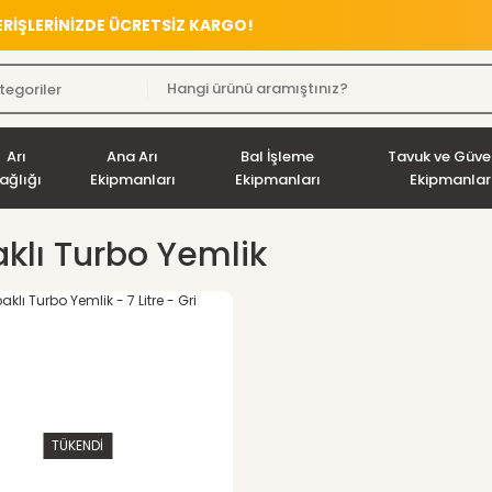
VERİŞLERİNİZDE ÜCRETSİZ KARGO!
Arı
Ana Arı
Bal İşleme
Tavuk ve Güve
ağlığı
Ekipmanları
Ekipmanları
Ekipmanlar
klı Turbo Yemlik
TÜKENDİ