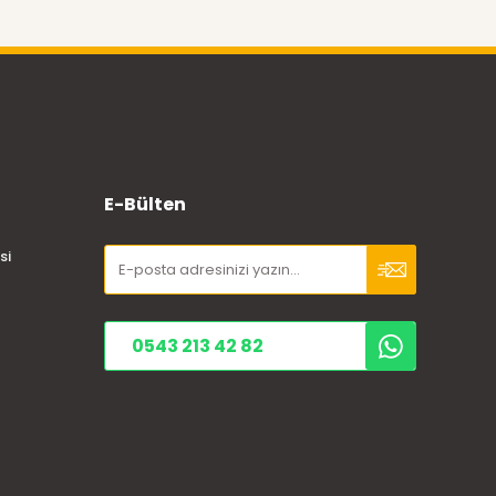
E-Bülten
si
0543 213 42 82