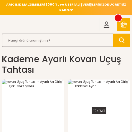
ARICILIK MALZEMELERİ 2000 TL ve ÜZERİ ALIŞVERİŞLERİNİZDE ÜCRETSİZ
KARGO!
Kademe Ayarlı Kovan Uçuş
Tahtası
TÜKENDİ