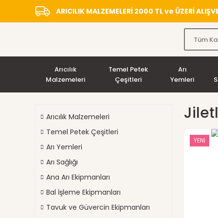
ARICILIK MALZEMELERİ 2000 TL ve ÜZERİ ALIŞ
Arıcılık
Temel Petek
Arı
Malzemeleri
Çeşitleri
Yemleri
S
Jilet
Arıcılık Malzemeleri
Temel Petek Çeşitleri
YENİ
Arı Yemleri
Arı Sağlığı
Ana Arı Ekipmanları
Bal İşleme Ekipmanları
Tavuk ve Güvercin Ekipmanları