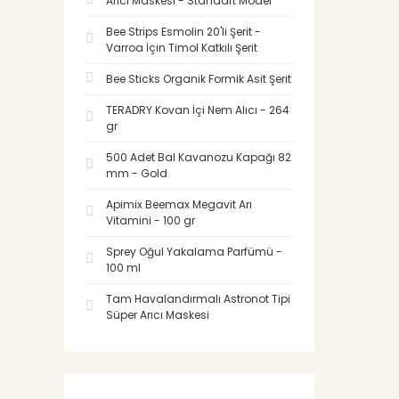
Arıcı Maskesi - Standart Model
Bee Strips Esmolin 20'li Şerit -
Varroa İçin Timol Katkılı Şerit
Bee Sticks Organik Formik Asit Şerit
TERADRY Kovan İçi Nem Alıcı - 264
gr
500 Adet Bal Kavanozu Kapağı 82
mm - Gold
Apimix Beemax Megavit Arı
Vitamini - 100 gr
Sprey Oğul Yakalama Parfümü -
100 ml
Tam Havalandırmalı Astronot Tipi
Süper Arıcı Maskesi