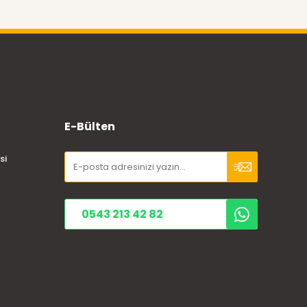
E-Bülten
si
0543 213 42 82