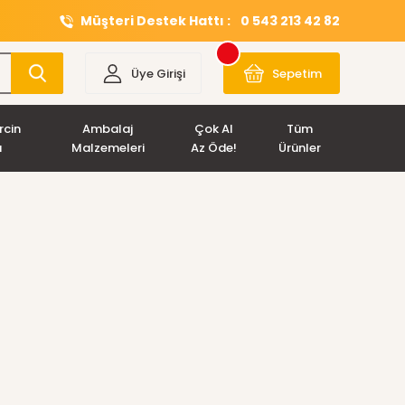
Müşteri Destek Hattı :
0 543 213 42 82
Üye Girişi
Sepetim
rcin
Ambalaj
Çok Al
Tüm
ı
Malzemeleri
Az Öde!
Ürünler