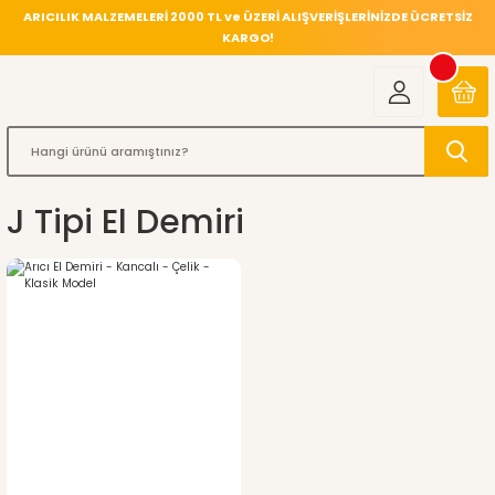
ARICILIK MALZEMELERİ 2000 TL ve ÜZERİ ALIŞVERİŞLERİNİZDE ÜCRETSİZ
KARGO!
J Tipi El Demiri