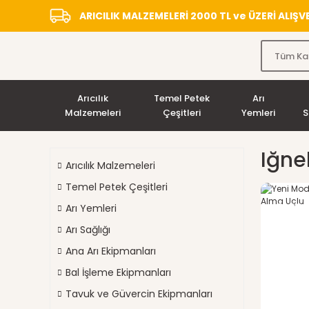
ARICILIK MALZEMELERİ 2000 TL ve ÜZERİ ALIŞ
Arıcılık
Temel Petek
Arı
Malzemeleri
Çeşitleri
Yemleri
S
Iğne
Arıcılık Malzemeleri
Temel Petek Çeşitleri
%23
Arı Yemleri
indirim
Arı Sağlığı
Ana Arı Ekipmanları
Bal İşleme Ekipmanları
Tavuk ve Güvercin Ekipmanları