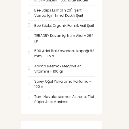
Arıcı Maskesi - Standart Model
Bee Strips Esmolin 20'li Şerit -
Varroa İçin Timol Katkılı Şerit
Bee Sticks Organik Formik Asit Şerit
TERADRY Kovan İçi Nem Alıcı - 264
gr
500 Adet Bal Kavanozu Kapağı 82
mm - Gold
Apimix Beemax Megavit Arı
Vitamini - 100 gr
Sprey Oğul Yakalama Parfümü -
100 ml
Tam Havalandırmalı Astronot Tipi
Süper Arıcı Maskesi