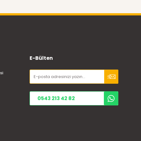
E-Bülten
si
0543 213 42 82