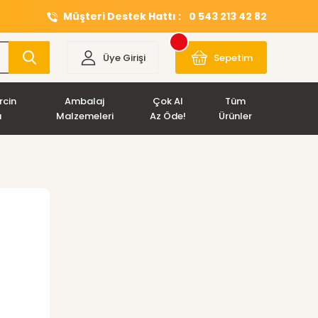
Müşteri Destek Hattı :
0 543 213 42 82
Üye Girişi
Sepetim
rcin
Ambalaj
Çok Al
Tüm
ı
Malzemeleri
Az Öde!
Ürünler