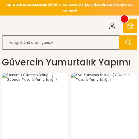
ARICILIK MALZEMELERİ 2000 TL ve ÜZERİ ALIŞVERİŞLERİNİZDE ÜCRETSİZ
KARGO!
Güvercin Yumurtalık Yapımı