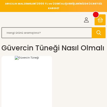
ARICILIK MALZEMELERİ 2000 TL ve ÜZERİ ALIŞVERİŞLERİNİZDE ÜCRETSİZ
KARGO!
Güvercin Tüneği Nasıl Olmalı