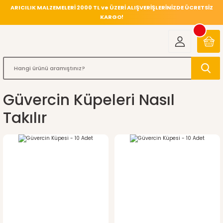
ARICILIK MALZEMELERİ 2000 TL ve ÜZERİ ALIŞVERİŞLERİNİZDE ÜCRETSİZ
KARGO!
Güvercin Küpeleri Nasıl
Takılır