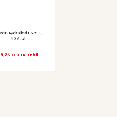
cin Ayak Klipsi ( Simit ) -
50 Adet
19,25 TL
KDV Dahil