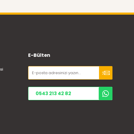
E-Bülten
si
0543 213 42 82