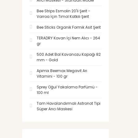
Arıcı Maskesi - Standart Model
Bee Strips Esmolin 20'li Şerit -
Varroa İçin Timol Katkılı Şerit
Bee Sticks Organik Formik Asit Şerit
TERADRY Kovan İçi Nem Alıcı - 264
gr
500 Adet Bal Kavanozu Kapağı 82
mm - Gold
Apimix Beemax Megavit Arı
Vitamini - 100 gr
Sprey Oğul Yakalama Parfümü -
100 ml
Tam Havalandırmalı Astronot Tipi
Süper Arıcı Maskesi