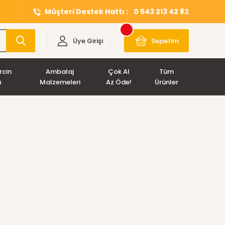
Müşteri Destek Hattı :
0 543 213 42 82
Üye Girişi
Sepetim
rcin
Ambalaj
Çok Al
Tüm
ı
Malzemeleri
Az Öde!
Ürünler