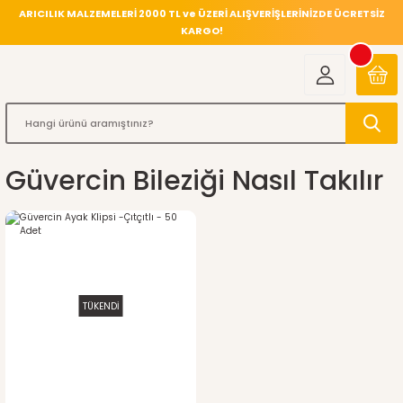
ARICILIK MALZEMELERİ 2000 TL ve ÜZERİ ALIŞVERİŞLERİNİZDE ÜCRETSİZ
KARGO!
Güvercin Bileziği Nasıl Takılır
TÜKENDİ