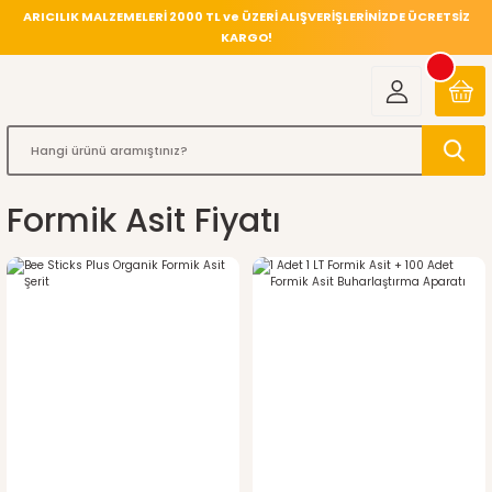
ARICILIK MALZEMELERİ 2000 TL ve ÜZERİ ALIŞVERİŞLERİNİZDE ÜCRETSİZ
KARGO!
Formik Asit Fiyatı