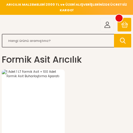
ARICILIK MALZEMELERİ 2000 TL ve ÜZERİ ALIŞVERİŞLERİNİZDE ÜCRETSİZ
KARGO!
Formik Asit Arıcılık