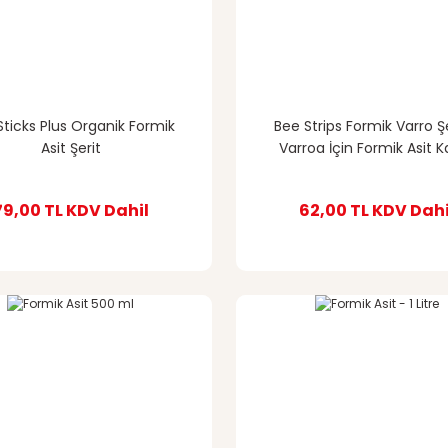
Sticks Plus Organik Formik
Bee Strips Formik Varro Şe
Asit Şerit
Varroa İçin Formik Asit Ka
Şerit
79,00 TL
KDV Dahil
62,00 TL
KDV Dahi