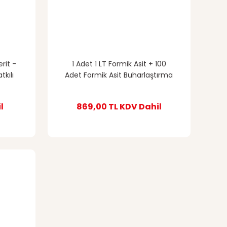
rit -
1 Adet 1 LT Formik Asit + 100
tkılı
Adet Formik Asit Buharlaştırma
Aparatı
l
869,00 TL
KDV Dahil