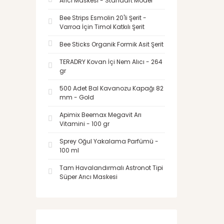
Arıcı Maskesi - Standart Model
Bee Strips Esmolin 20'li Şerit -
Varroa İçin Timol Katkılı Şerit
Bee Sticks Organik Formik Asit Şerit
TERADRY Kovan İçi Nem Alıcı - 264
gr
500 Adet Bal Kavanozu Kapağı 82
mm - Gold
Apimix Beemax Megavit Arı
Vitamini - 100 gr
Sprey Oğul Yakalama Parfümü -
100 ml
Tam Havalandırmalı Astronot Tipi
Süper Arıcı Maskesi