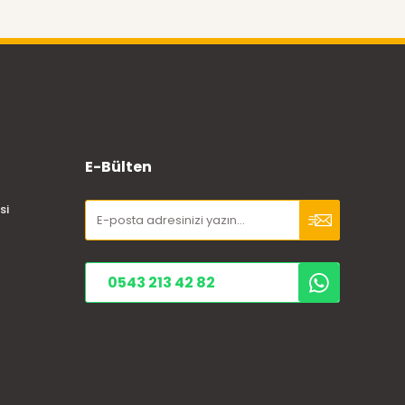
E-Bülten
si
0543 213 42 82