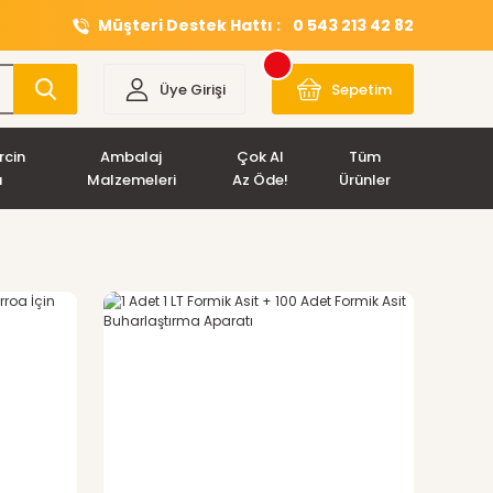
Müşteri Destek Hattı :
0 543 213 42 82
Üye Girişi
Sepetim
rcin
Ambalaj
Çok Al
Tüm
ı
Malzemeleri
Az Öde!
Ürünler