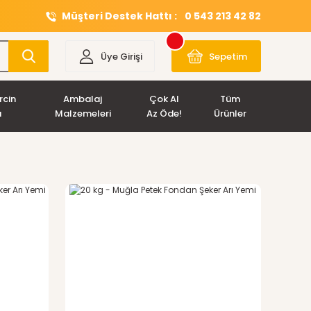
Müşteri Destek Hattı :
0 543 213 42 82
Üye Girişi
Sepetim
rcin
Ambalaj
Çok Al
Tüm
ı
Malzemeleri
Az Öde!
Ürünler