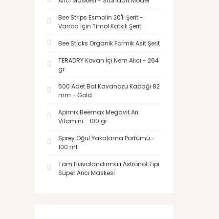
Arıcı Maskesi - Standart Model
Bee Strips Esmolin 20'li Şerit -
Varroa İçin Timol Katkılı Şerit
Bee Sticks Organik Formik Asit Şerit
TERADRY Kovan İçi Nem Alıcı - 264
gr
500 Adet Bal Kavanozu Kapağı 82
mm - Gold
Apimix Beemax Megavit Arı
Vitamini - 100 gr
Sprey Oğul Yakalama Parfümü -
100 ml
Tam Havalandırmalı Astronot Tipi
Süper Arıcı Maskesi