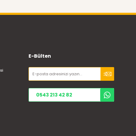
E-Bülten
si
0543 213 42 82