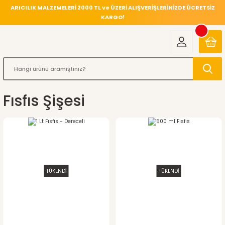
ARICILIK MALZEMELERİ 2000 TL ve ÜZERİ ALIŞVERİŞLERİNİZDE ÜCRETSİZ
KARGO!
Fısfıs Şişesi
TÜKENDİ
TÜKENDİ