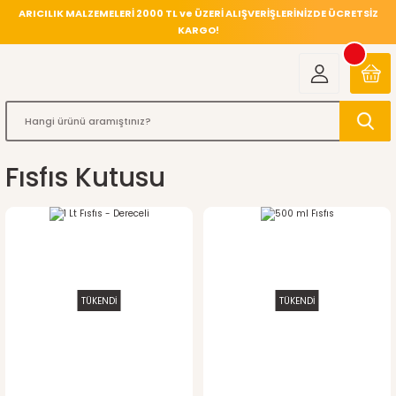
ARICILIK MALZEMELERİ 2000 TL ve ÜZERİ ALIŞVERİŞLERİNİZDE ÜCRETSİZ
KARGO!
Fısfıs Kutusu
TÜKENDİ
TÜKENDİ