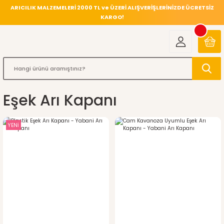
ARICILIK MALZEMELERİ 2000 TL ve ÜZERİ ALIŞVERİŞLERİNİZDE ÜCRETSİZ
KARGO!
Eşek Arı Kapanı
YENİ