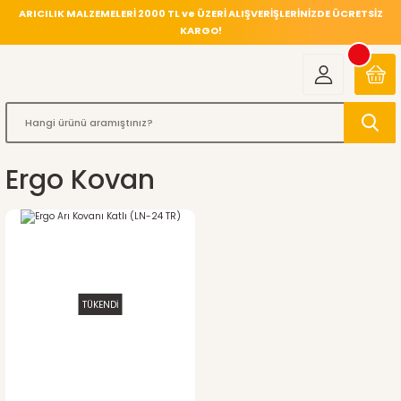
ARICILIK MALZEMELERİ 2000 TL ve ÜZERİ ALIŞVERİŞLERİNİZDE ÜCRETSİZ
KARGO!
Ergo Kovan
TÜKENDİ