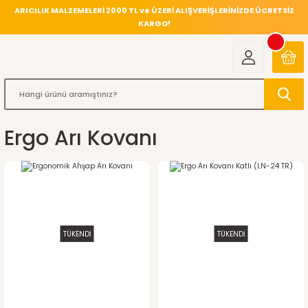
ARICILIK MALZEMELERİ 2000 TL ve ÜZERİ ALIŞVERİŞLERİNİZDE ÜCRETSİZ
KARGO!
Ergo Arı Kovanı
TÜKENDİ
TÜKENDİ