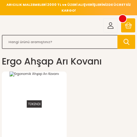
ARICILIK MALZEMELERİ 2000 TL ve ÜZERİ ALIŞVERİŞLERİNİZDE ÜCRETSİZ
KARGO!
Ergo Ahşap Arı Kovanı
TÜKENDİ