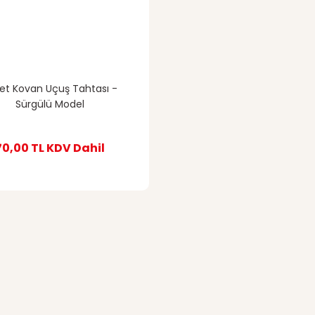
et Kovan Uçuş Tahtası -
Sürgülü Model
70,00 TL
KDV Dahil