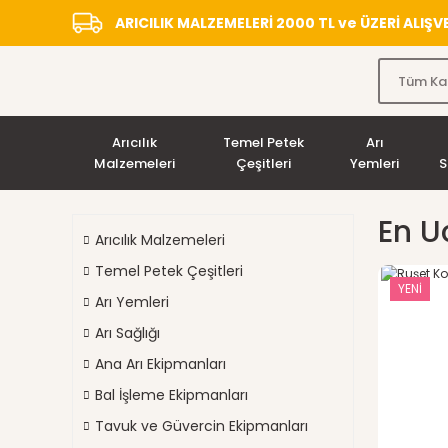
ARICILIK MALZEMELERİ 2000 TL ve ÜZERİ ALIŞ
Arıcılık
Temel Petek
Arı
Malzemeleri
Çeşitleri
Yemleri
S
En U
Arıcılık Malzemeleri
Temel Petek Çeşitleri
YENİ
Arı Yemleri
Arı Sağlığı
Ana Arı Ekipmanları
Bal İşleme Ekipmanları
Tavuk ve Güvercin Ekipmanları