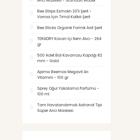
Arıcı Maskesi - Standart Model
Bee Strips Esmolin 20'li Şerit -
Varroa İçin Timol Katkılı Şerit
Bee Sticks Organik Formik Asit Şerit
TERADRY Kovan İçi Nem Alıcı - 264
gr
500 Adet Bal Kavanozu Kapağı 82
mm - Gold
Apimix Beemax Megavit Arı
Vitamini - 100 gr
Sprey Oğul Yakalama Parfümü -
100 ml
Tam Havalandırmalı Astronot Tipi
Süper Arıcı Maskesi