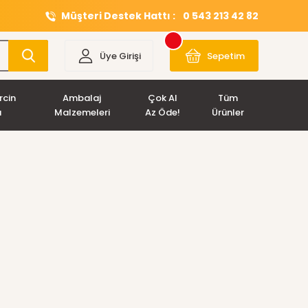
Müşteri Destek Hattı :
0 543 213 42 82
Üye Girişi
Sepetim
rcin
Ambalaj
Çok Al
Tüm
ı
Malzemeleri
Az Öde!
Ürünler