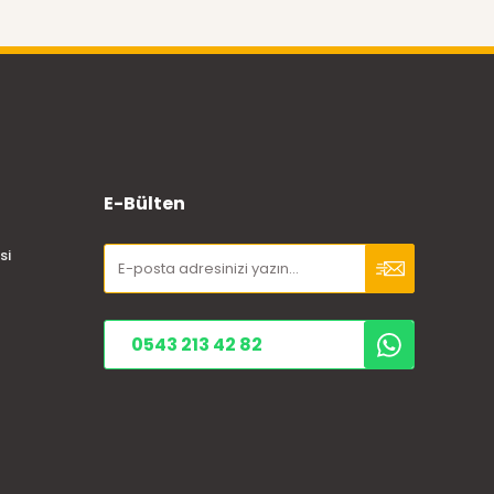
E-Bülten
si
0543 213 42 82