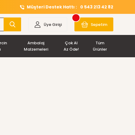
Müşteri Destek Hattı :
0 543 213 42 82
Üye Girişi
Sepetim
rcin
Ambalaj
Çok Al
Tüm
ı
Malzemeleri
Az Öde!
Ürünler