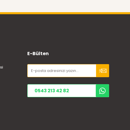
E-Bülten
si
0543 213 42 82