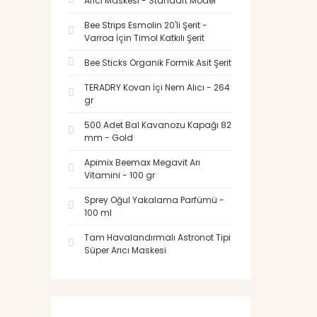
Arıcı Maskesi - Standart Model
Bee Strips Esmolin 20'li Şerit -
Varroa İçin Timol Katkılı Şerit
Bee Sticks Organik Formik Asit Şerit
TERADRY Kovan İçi Nem Alıcı - 264
gr
500 Adet Bal Kavanozu Kapağı 82
mm - Gold
Apimix Beemax Megavit Arı
Vitamini - 100 gr
Sprey Oğul Yakalama Parfümü -
100 ml
Tam Havalandırmalı Astronot Tipi
Süper Arıcı Maskesi