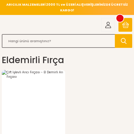
ARICILIK MALZEMELERİ 2000 TL ve ÜZERİ ALIŞVERİŞLERİNİZDE ÜCRETSİZ
KARGO!
Eldemirli Fırça