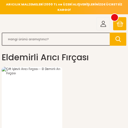
ARICILIK MALZEMELERİ 2000 TL ve ÜZERİ ALIŞVERİŞLERİNİZDE ÜCRETSİZ
KARGO!
Eldemirli Arıcı Fırçası