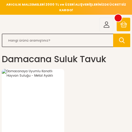
ARICILIK MALZEMELERİ 2000 TL ve ÜZERİ ALIŞVERİŞLERİNİZDE ÜCRETSİZ
KARGO!
Damacana Suluk Tavuk