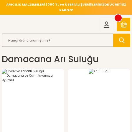
ARICILIK MALZEMELERİ 2000 TL ve ÜZERİ ALIŞVERİŞLERİNİZDE ÜCRETSİZ
KARGO!
Damacana Arı Suluğu