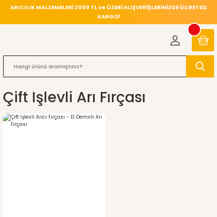
ARICILIK MALZEMELERİ 2000 TL ve ÜZERİ ALIŞVERİŞLERİNİZDE ÜCRETSİZ
KARGO!
Çift Işlevli Arı Fırçası