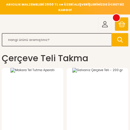
ARICILIK MALZEMELERİ 2000 TL ve ÜZERİ ALIŞVERİŞLERİNİZDE ÜCRETSİZ
KARGO!
Çerçeve Teli Takma