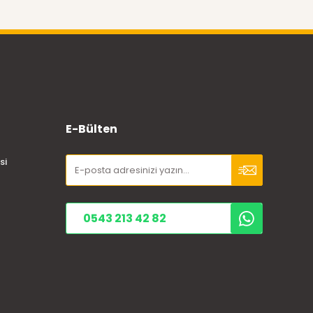
E-Bülten
si
0543 213 42 82