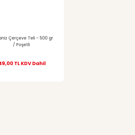
aniz Çerçeve Teli - 500 gr
/ Poşetli
49,00 TL
KDV Dahil