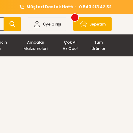
Müşteri Destek Hattı :
0 543 213 42 82
Üye Girişi
Sepetim
rcin
Ambalaj
Çok Al
Tüm
ı
Malzemeleri
Az Öde!
Ürünler