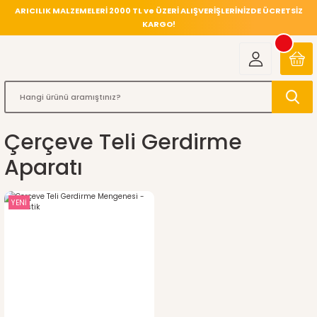
ARICILIK MALZEMELERİ 2000 TL ve ÜZERİ ALIŞVERİŞLERİNİZDE ÜCRETSİZ
KARGO!
Çerçeve Teli Gerdirme
Aparatı
YENİ