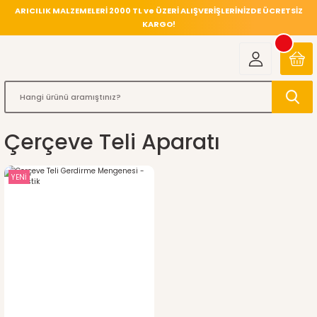
ARICILIK MALZEMELERİ 2000 TL ve ÜZERİ ALIŞVERİŞLERİNİZDE ÜCRETSİZ
KARGO!
Çerçeve Teli Aparatı
YENİ