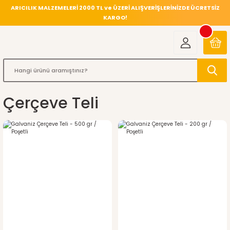
ARICILIK MALZEMELERİ 2000 TL ve ÜZERİ ALIŞVERİŞLERİNİZDE ÜCRETSİZ
KARGO!
Çerçeve Teli