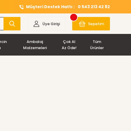
Müşteri Destek Hattı :
0 543 213 42 82
Üye Girişi
Sepetim
rcin
Ambalaj
Çok Al
Tüm
ı
Malzemeleri
Az Öde!
Ürünler