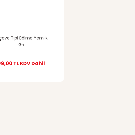
çeve Tipi Bölme Yemlik -
Gri
99,00 TL
KDV Dahil