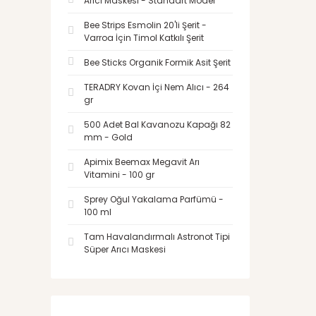
Arıcı Maskesi - Standart Model
Bee Strips Esmolin 20'li Şerit -
Varroa İçin Timol Katkılı Şerit
Bee Sticks Organik Formik Asit Şerit
TERADRY Kovan İçi Nem Alıcı - 264
gr
500 Adet Bal Kavanozu Kapağı 82
mm - Gold
Apimix Beemax Megavit Arı
Vitamini - 100 gr
Sprey Oğul Yakalama Parfümü -
100 ml
Tam Havalandırmalı Astronot Tipi
Süper Arıcı Maskesi