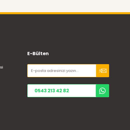
E-Bülten
si
0543 213 42 82