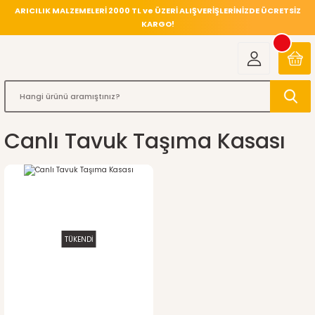
ARICILIK MALZEMELERİ 2000 TL ve ÜZERİ ALIŞVERİŞLERİNİZDE ÜCRETSİZ
KARGO!
Canlı Tavuk Taşıma Kasası
TÜKENDİ