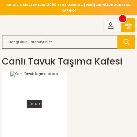
ARICILIK MALZEMELERİ 2000 TL ve ÜZERİ ALIŞVERİŞLERİNİZDE ÜCRETSİZ
KARGO!
Canlı Tavuk Taşıma Kafesi
TÜKENDİ