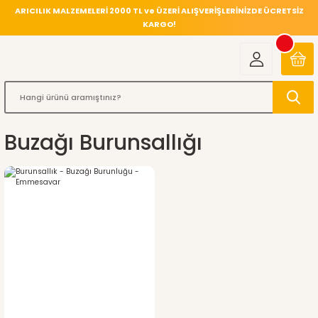
ARICILIK MALZEMELERİ 2000 TL ve ÜZERİ ALIŞVERİŞLERİNİZDE ÜCRETSİZ
KARGO!
Buzağı Burunsallığı