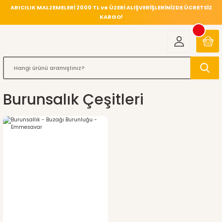
ARICILIK MALZEMELERİ 2000 TL ve ÜZERİ ALIŞVERİŞLERİNİZDE ÜCRETSİZ
KARGO!
Burunsalık Çeşitleri