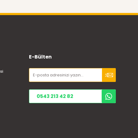
E-Bülten
si
0543 213 42 82