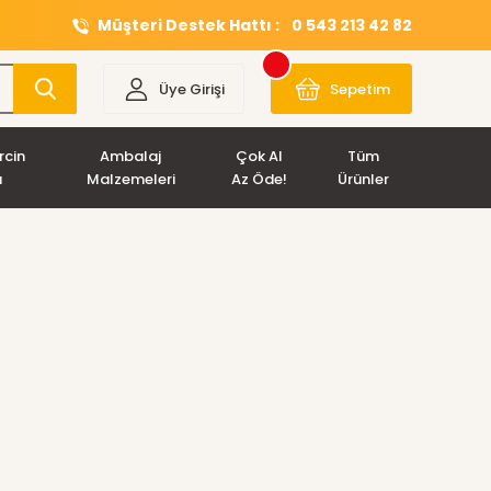
Müşteri Destek Hattı :
0 543 213 42 82
Üye Girişi
Sepetim
rcin
Ambalaj
Çok Al
Tüm
ı
Malzemeleri
Az Öde!
Ürünler