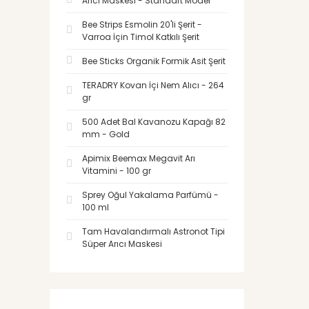
Arıcı Maskesi - Standart Model
Bee Strips Esmolin 20'li Şerit -
Varroa İçin Timol Katkılı Şerit
Bee Sticks Organik Formik Asit Şerit
TERADRY Kovan İçi Nem Alıcı - 264
gr
500 Adet Bal Kavanozu Kapağı 82
mm - Gold
Apimix Beemax Megavit Arı
Vitamini - 100 gr
Sprey Oğul Yakalama Parfümü -
100 ml
Tam Havalandırmalı Astronot Tipi
Süper Arıcı Maskesi