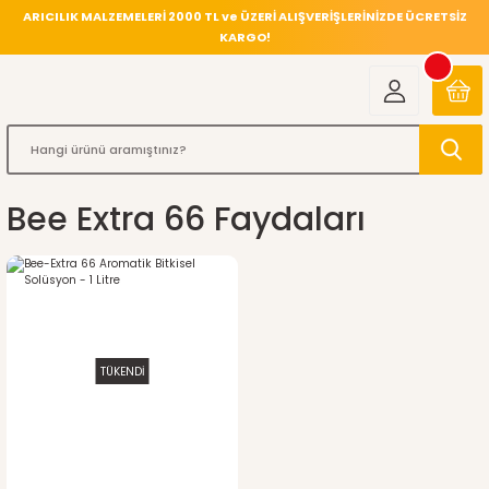
ARICILIK MALZEMELERİ 2000 TL ve ÜZERİ ALIŞVERİŞLERİNİZDE ÜCRETSİZ
KARGO!
Bee Extra 66 Faydaları
TÜKENDİ