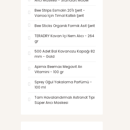
Arıcı Maskesi - Standart Model
Bee Strips Esmolin 20'li Şerit -
Varroa İçin Timol Katkılı Şerit
Bee Sticks Organik Formik Asit Şerit
TERADRY Kovan İçi Nem Alıcı - 264
gr
500 Adet Bal Kavanozu Kapağı 82
mm - Gold
Apimix Beemax Megavit Arı
Vitamini - 100 gr
Sprey Oğul Yakalama Parfümü -
100 ml
Tam Havalandırmalı Astronot Tipi
Süper Arıcı Maskesi