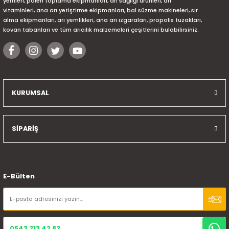
yemleri, polen toplama ekipmanları, arı sağlığı ürünleri, arı
vitaminleri, ana arı yetiştirme ekipmanları, bal süzme makineleri, sır
alma ekipmanları, arı yemlikleri, ana arı ızgaraları, propolis tuzakları,
kovan tabanları ve tüm arıcılık malzemeleri çeşitlerini bulabilirsiniz.
KURUMSAL
SİPARİŞ
E-Bülten
0543 213 42 82