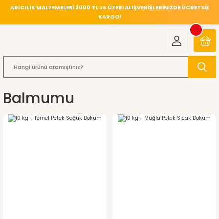
ARICILIK MALZEMELERİ 2000 TL ve ÜZERİ ALIŞVERİŞLERİNİZDE ÜCRETSİZ
KARGO!
Balmumu