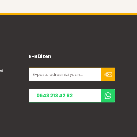
E-Bülten
si
0543 213 42 82