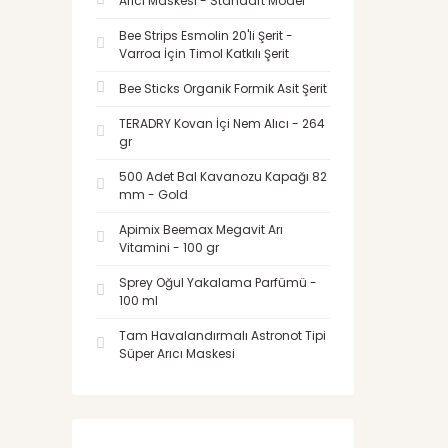
Arıcı Maskesi - Standart Model
Bee Strips Esmolin 20'li Şerit -
Varroa İçin Timol Katkılı Şerit
Bee Sticks Organik Formik Asit Şerit
TERADRY Kovan İçi Nem Alıcı - 264
gr
500 Adet Bal Kavanozu Kapağı 82
mm - Gold
Apimix Beemax Megavit Arı
Vitamini - 100 gr
Sprey Oğul Yakalama Parfümü -
100 ml
Tam Havalandırmalı Astronot Tipi
Süper Arıcı Maskesi