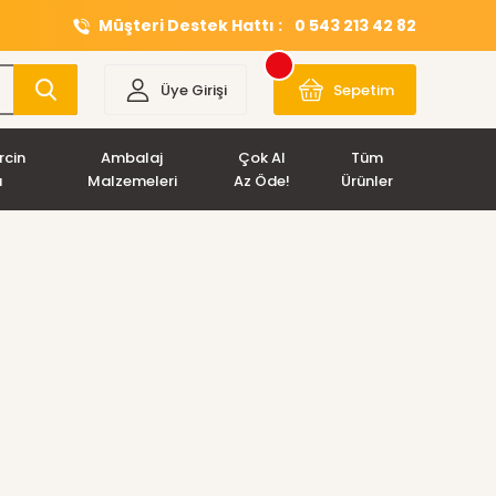
Müşteri Destek Hattı :
0 543 213 42 82
Üye Girişi
Sepetim
rcin
Ambalaj
Çok Al
Tüm
ı
Malzemeleri
Az Öde!
Ürünler