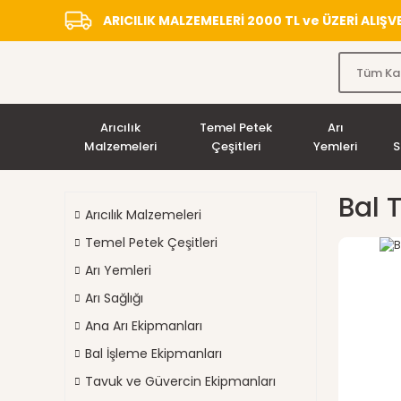
ARICILIK MALZEMELERİ 2000 TL ve ÜZERİ ALIŞ
Arıcılık
Temel Petek
Arı
Malzemeleri
Çeşitleri
Yemleri
S
Bal 
Arıcılık Malzemeleri
Temel Petek Çeşitleri
Arı Yemleri
Arı Sağlığı
Ana Arı Ekipmanları
Bal İşleme Ekipmanları
Tavuk ve Güvercin Ekipmanları