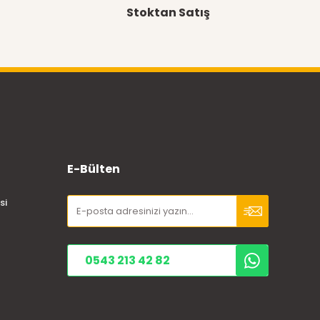
Stoktan Satış
E-Bülten
si
0543 213 42 82