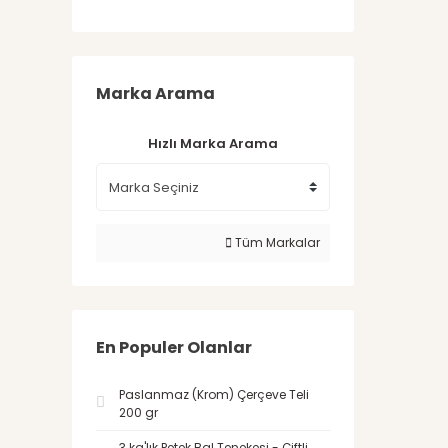
Marka Arama
Hızlı Marka Arama
Tüm Markalar
En Populer Olanlar
Paslanmaz (Krom) Çerçeve Teli
200 gr
3 kg'lık Petek Bal Tenekesi - Çiftli