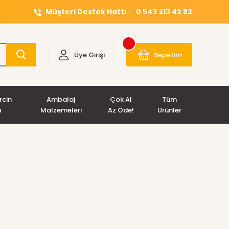
Müşteri Destek Hattı :
0 543 213 42 82
Üye Girişi
Sepetim
rcin
Ambalaj
Çok Al
Tüm
ı
Malzemeleri
Az Öde!
Ürünler