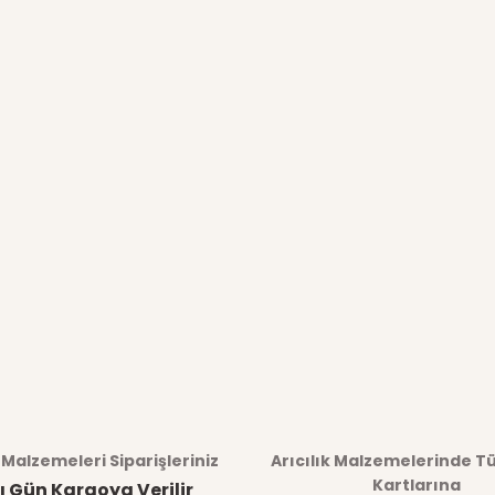
k Malzemeleri Siparişleriniz
Arıcılık Malzemelerinde T
Kartlarına
ı Gün Kargoya Verilir