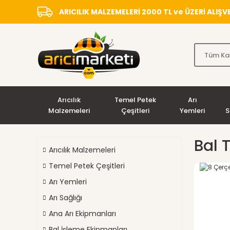
ARICILIK MALZEMELERİ 2000 TL ve ÜZERİ ALIŞ
Arıcılık
Temel Petek
Arı
Malzemeleri
Çeşitleri
Yemleri
S
Bal 
Arıcılık Malzemeleri
Temel Petek Çeşitleri
Arı Yemleri
Arı Sağlığı
Ana Arı Ekipmanları
Bal İşleme Ekipmanları