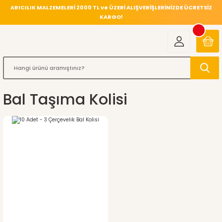
ARICILIK MALZEMELERİ 2000 TL ve ÜZERİ ALIŞVERİŞLERİNİZDE ÜCRETSİZ
KARGO!
Bal Taşıma Kolisi