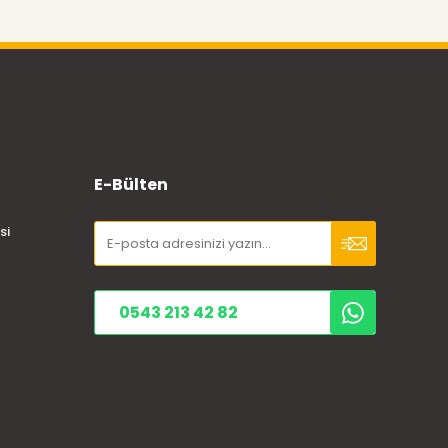
E-Bülten
si
0543 213 42 82