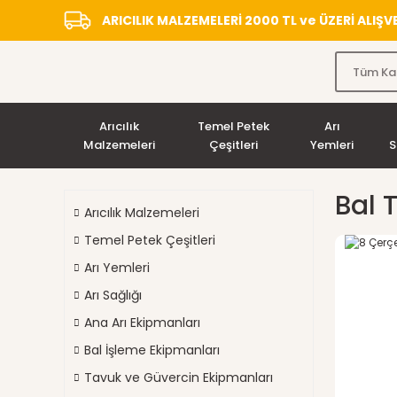
ARICILIK MALZEMELERİ 2000 TL ve ÜZERİ ALIŞ
Arıcılık
Temel Petek
Arı
Malzemeleri
Çeşitleri
Yemleri
S
Bal 
Arıcılık Malzemeleri
Temel Petek Çeşitleri
Arı Yemleri
Arı Sağlığı
Ana Arı Ekipmanları
Bal İşleme Ekipmanları
Tavuk ve Güvercin Ekipmanları