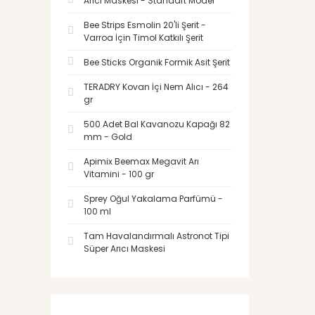
Arıcı Maskesi - Standart Model
Bee Strips Esmolin 20'li Şerit -
Varroa İçin Timol Katkılı Şerit
Bee Sticks Organik Formik Asit Şerit
TERADRY Kovan İçi Nem Alıcı - 264
gr
500 Adet Bal Kavanozu Kapağı 82
mm - Gold
Apimix Beemax Megavit Arı
Vitamini - 100 gr
Sprey Oğul Yakalama Parfümü -
100 ml
Tam Havalandırmalı Astronot Tipi
Süper Arıcı Maskesi