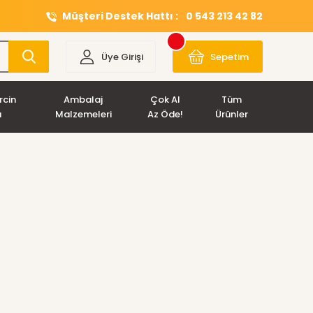
Müşteri Destek Hattı :
0 543 213 42 82
Üye Girişi
Sepetim
rcin
Ambalaj
Çok Al
Tüm
ı
Malzemeleri
Az Öde!
Ürünler