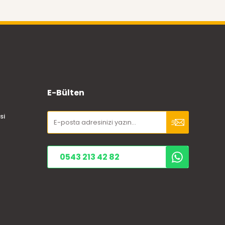
E-Bülten
si
0543 213 42 82