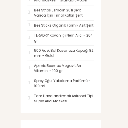
Arıcı Maskesi - Standart Model
Bee Strips Esmolin 20'li Şerit -
Varroa İçin Timol Katkılı Şerit
Bee Sticks Organik Formik Asit Şerit
TERADRY Kovan İçi Nem Alıcı - 264
gr
500 Adet Bal Kavanozu Kapağı 82
mm - Gold
Apimix Beemax Megavit Arı
Vitamini - 100 gr
Sprey Oğul Yakalama Parfümü -
100 ml
Tam Havalandırmalı Astronot Tipi
Süper Arıcı Maskesi