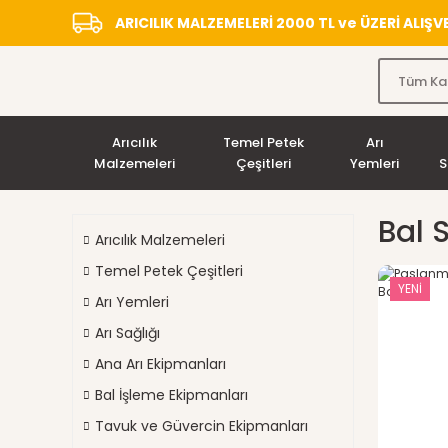
ARICILIK MALZEMELERİ 2000 TL ve ÜZERİ ALIŞ
Arıcılık
Temel Petek
Arı
Malzemeleri
Çeşitleri
Yemleri
S
Bal 
Arıcılık Malzemeleri
Temel Petek Çeşitleri
YENİ
Arı Yemleri
Arı Sağlığı
Ana Arı Ekipmanları
Bal İşleme Ekipmanları
Tavuk ve Güvercin Ekipmanları