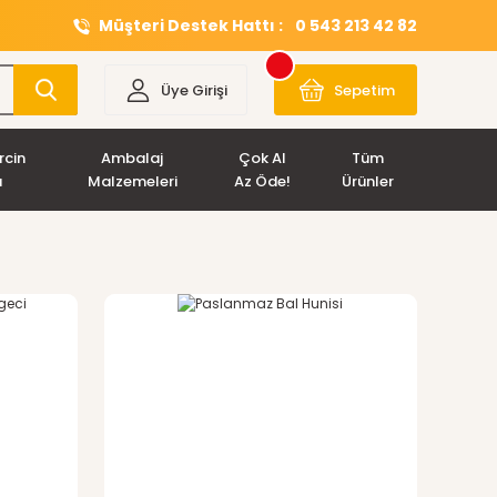
Müşteri Destek Hattı :
0 543 213 42 82
Üye Girişi
Sepetim
rcin
Ambalaj
Çok Al
Tüm
ı
Malzemeleri
Az Öde!
Ürünler