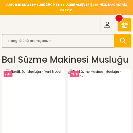
ARICILIK MALZEMELERİ 2000 TL ve ÜZERİ ALIŞVERİŞLERİNİZDE ÜCRETSİZ
KARGO!
Bal Süzme Makinesi Musluğu
YENİ
YENİ