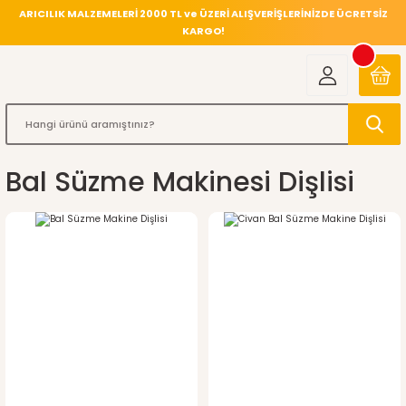
ARICILIK MALZEMELERİ 2000 TL ve ÜZERİ ALIŞVERİŞLERİNİZDE ÜCRETSİZ
KARGO!
Bal Süzme Makinesi Dişlisi