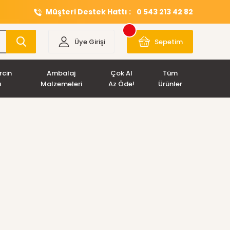
Müşteri Destek Hattı :
0 543 213 42 82
Üye Girişi
Sepetim
rcin
Ambalaj
Çok Al
Tüm
ı
Malzemeleri
Az Öde!
Ürünler