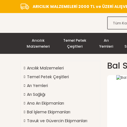
ARICILIK MALZEMELERİ 2000 TL ve ÜZERİ ALIŞ
Arıcılık
Temel Petek
Arı
Malzemeleri
Çeşitleri
Yemleri
S
Bal 
Arıcılık Malzemeleri
Temel Petek Çeşitleri
Arı Yemleri
Arı Sağlığı
Ana Arı Ekipmanları
Bal İşleme Ekipmanları
Tavuk ve Güvercin Ekipmanları