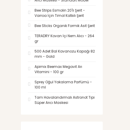
Arıcı Maskesi - Standart Model
Bee Strips Esmolin 20'li Şerit -
Varroa İçin Timol Katkılı Şerit
Bee Sticks Organik Formik Asit Şerit
TERADRY Kovan İçi Nem Alıcı - 264
gr
500 Adet Bal Kavanozu Kapağı 82
mm - Gold
Apimix Beemax Megavit Arı
Vitamini - 100 gr
Sprey Oğul Yakalama Parfümü -
100 ml
Tam Havalandırmalı Astronot Tipi
Süper Arıcı Maskesi