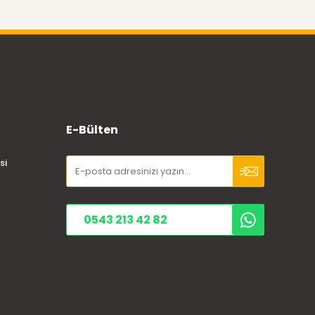
E-Bülten
si
0543 213 42 82